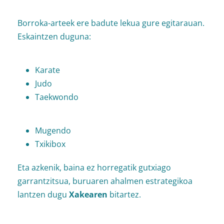
Borroka-arteek ere badute lekua gure egitarauan.
Eskaintzen duguna:
Karate
Judo
Taekwondo
Mugendo
Txikibox
Eta azkenik, baina ez horregatik gutxiago
garrantzitsua, buruaren ahalmen estrategikoa
lantzen dugu
Xakearen
bitartez.