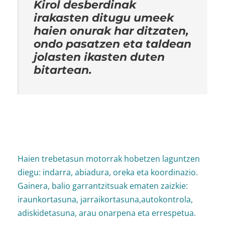
Kirol desberdinak
irakasten ditugu umeek
haien onurak har ditzaten,
ondo pasatzen eta taldean
jolasten ikasten duten
bitartean.
Haien trebetasun motorrak hobetzen laguntzen
diegu: indarra, abiadura, oreka eta koordinazio.
Gainera, balio garrantzitsuak ematen zaizkie:
iraunkortasuna, jarraikortasuna,autokontrola,
adiskidetasuna, arau onarpena eta errespetua.