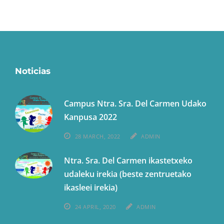
Noticias
Campus Ntra. Sra. Del Carmen Udako
Kanpusa 2022
28 MARCH, 2022
ADMIN
Ntra. Sra. Del Carmen ikastetxeko
udaleku irekia (beste zentruetako
ikasleei irekia)
24 APRIL, 2020
ADMIN