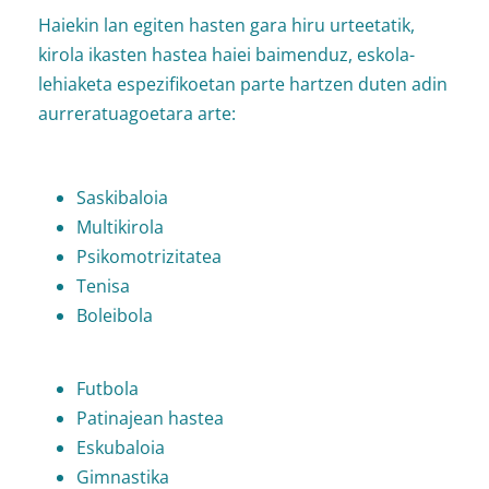
Haiekin lan egiten hasten gara hiru urteetatik,
kirola ikasten hastea haiei baimenduz, eskola-
lehiaketa espezifikoetan parte hartzen duten adin
aurreratuagoetara arte:
Saskibaloia
Multikirola
Psikomotrizitatea
Tenisa
Boleibola
Futbola
Patinajean hastea
Eskubaloia
Gimnastika