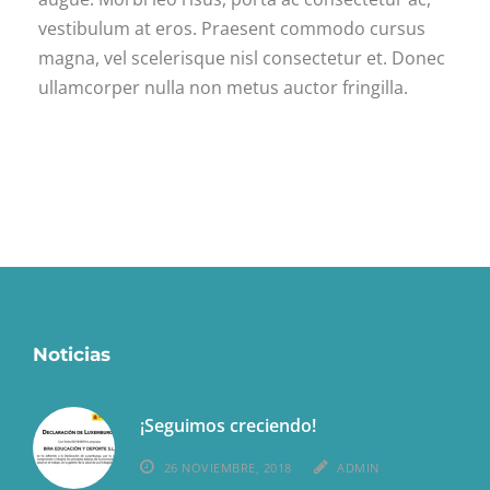
vestibulum at eros. Praesent commodo cursus
magna, vel scelerisque nisl consectetur et. Donec
ullamcorper nulla non metus auctor fringilla.
Noticias
¡Seguimos creciendo!
26 NOVIEMBRE, 2018
ADMIN