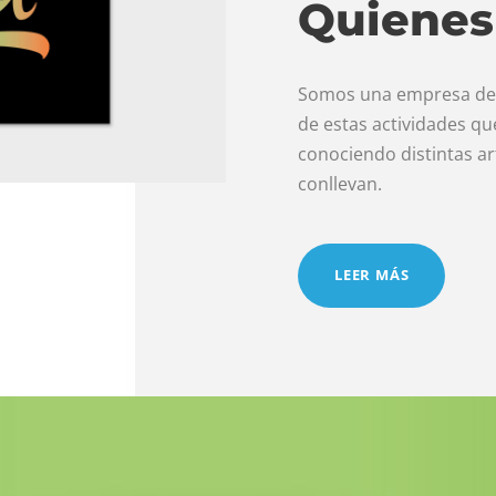
Quienes
Somos una empresa de a
de estas actividades q
conociendo distintas ar
conllevan.
LEER MÁS